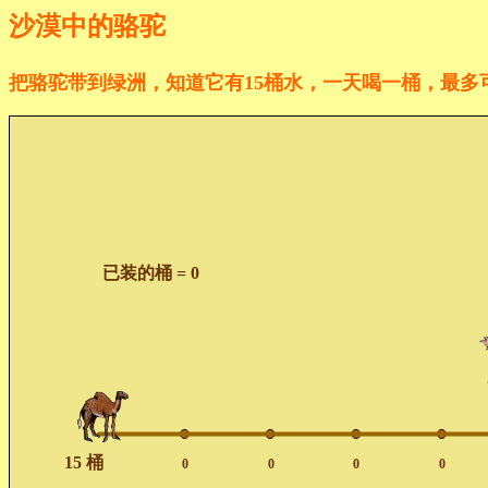
沙漠中的骆驼
把骆驼带到绿洲，知道它有15桶水，一天喝一桶，最多
Segment
Segment
Segment
Segment
List
List
装
卸
往
往
a
c
d
e
listadisponibles
listaposiciones
一
一
左
右
桶
桶