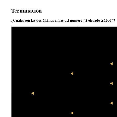
Terminación
¿Cuáles son las dos últimas cifras del número "2 elevado a 1000"?
List
List
lista1
lista1
prime