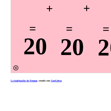
La habitación de Fermat
, creado con
GeoGebra