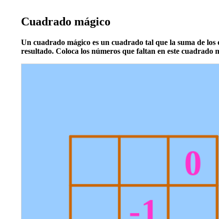
Cuadrado mágico
Un cuadrado mágico es un cuadrado tal que la suma de los e
resultado. Coloca los números que faltan en este cuadrado 
Quadrilateral
Quadrilateral
Quadrilateral
Quadrilateral
Quadrilateral
Quadrilateral
Quadrilateral
polígono1
polígono2
polígono3
polígono4
polígono5
polígono6
polígono7