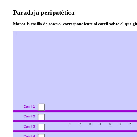
Paradoja peripatética
Marca la casilla de control correspondiente al carril sobre el que gi
Todos
m
n
o
p
q