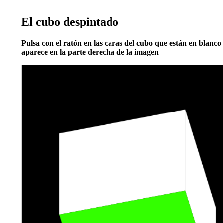
El cubo despintado
Pulsa con el ratón en las caras del cubo que están en blanco 
aparece en la parte derecha de la imagen
List
List
List
List
List
Quadrilateral
Quadrilateral
Azul
Rojo
Verde
cubo
puntos
CARAA
CARAB