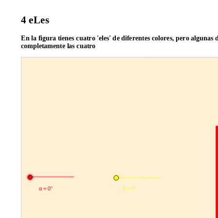
4 eLes
En la figura tienes cuatro 'eles' de diferentes colores, pero algunas 
completamente las cuatro
Hexagon
Hexagon
Hexagon
Hexagon
P11
P22
P33
P44