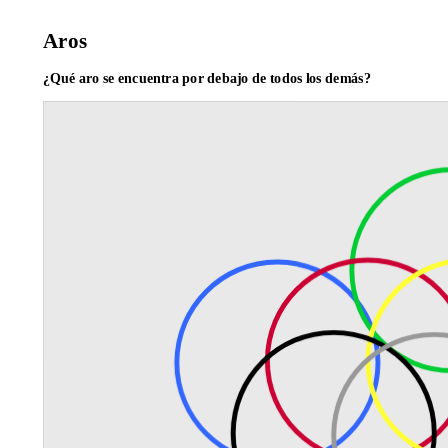
Aros
¿Qué aro se encuentra por debajo de todos los demás?
Conic
Conic
Conic
Conic
Conic
Conic
Amarillo
c
e
f
g
h
Azul
Gris
k
Negro
Rojo
Verde
Violeta