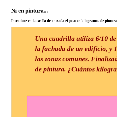
Ni en pintura...
Introduce en la casilla de entrada el peso en kilogramos de pintura
Segment
Segment
Segment
Input
Segment
Segment
Segment
Segment
List
List
Quadrilateral
Quadrilateral
Quadrilateral
a
b
c
Box
e
f
f
g
lista1
lista2
polígono1
polígono2
polígono3
subscript
subscript
:
subscript
subscript
1
1
1
1