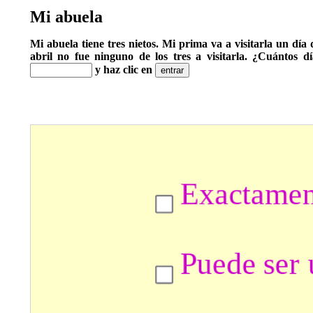
Mi abuela
Mi abuela tiene tres nietos. Mi prima va a visitarla un día
abril no fue ninguno de los tres a visitarla. ¿Cuántos d
y haz clic en
Exactamente
Puede
Exactamente
Puede
Seguro
a
b
c
d
e
uno
ser
dos
ser
que
uno
dos
es
o
o
mayor
dos
tres
que
dos