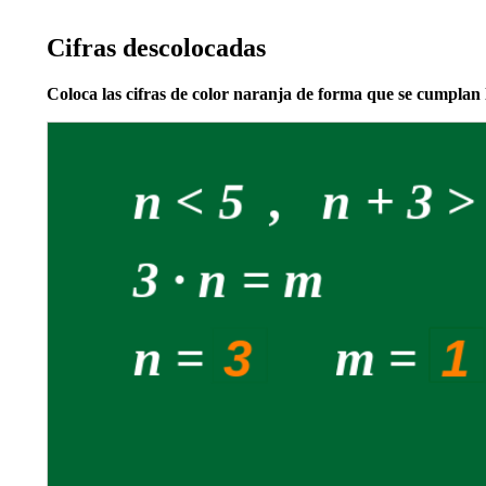
Cifras descolocadas
Coloca las cifras de color naranja de forma que se cumplan 
Quadrilateral
Quadrilateral
Quadrilateral
Quadrilateral
Quadrilateral
Quadrilateral
Quadrilateral
Quadrilateral
Quadrilateral
polígono1
polígono2
polígono3
polígono4
polígono5
polígono6
polígono7
polígono17
polígono18